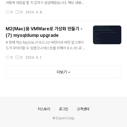
내용은 위키에서 가져온 내용입니다. 다소 난해한 내용이
어떻게 대응을 할 지 갑자기 궁금해졌습니다. 해당 내용을
라 생각됩니다. 쉽게 설명을 드리자면, ..
한번 테스트 해보도록 하겠습니다. 1. mha 실행 /usr/loc
작성시간
0
0
2024. 4. 8.
al/bin/masterha_manager --conf=/etc/mha.cnf
& - status 2. slave shutdown 3. 로그확인 - slave
서버가 죽어도 mha에는 아무 반응이 없습니다. 4. maste
M2(Mac)용 VMWare로 가상화 만들기 -
r shutdown - 여기서 하나 더 궁금해진 것이 이상태에서
(7) mysqldump upgrade
만약 failover 가 발생된다면 어떻게 될까요? 5. 로그확인
글 내용
예상은 failover가 정상적으로 이뤄지고, 남아있는 slave
# 현재 저는 MySQL이 8.0.33 버전이라 버전 업그레이
들에서 master로 전환될 줄 알았습니다. 그러나 2003
드가 무의미할 수 있겠으나 테스트를 위해서 8.0.35 로 업
에러가 발생돼버리는 것을 확인하였습니다. 이것에..
그레이드를 진행해보겠습니다. 이것은 5.7 버전에서 8.0
작성시간
0
0
2024. 4. 1.
으로 버전 업그레이드를 한다고 생각하는 것이 좋을 것 같
습니다. 버전이 높다고 하여 방법이 달라지는 것은 아니니
깐요. 1. mysqldump(export) - 우선 기존 버전의 8.0.
더보기
33 에서 모든 데이터베이스를 dump 를 하여 백업본을 저
장합니다. $ /mysql/local/mysql_8033/bin/mysqld
ump --all-databases -h localhost -u root -p123
4 -S /tmp/mysql_8033.sock > /home/mysql/alld
ump.sql 2. 8.0.35 설치 - MySQL 8..
의안내
티스토리
로그인
고객센터
© Daum Corp.