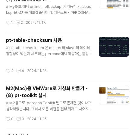
글 내용
# MySQL에서 online, hotbackup 이 가능한 xtrabac
kup 을 설치를 해보겠습니다. 1. 다운로드 - PERCONA-
XTRABACKUP-8.0.35-31 버전에만 aarch64 버전이
작성시간
1
2
2024. 11. 17.
존재하는 것으로 보입니다. - 다른 버전에서는 aarch64
를 찾을 수가 없었습니다. https://www.percona.com/
downloads 2. 설치 rpm -ivh percona-xtrabackup
pt-table-checksum 사용
-80-8.0.35-31.1.el9.aarch64.rpm - libev.so.4, z
글 내용
# pt-table-checksum 은 master와 slave의 데이터
std 에 대한 오류가 발생했을 경우 관련 패키지를 설치를
정합성이 맞는지 체크하는 percona에서 제공하는 툴입
해주면 됩니다.[root@centOS09-03 다운로드]# rpm
니다. 1. 실행조건(1) root 권한과 비슷한 계정이 필요합니
-ivh percona-xtrabackup-80-8.0.35-31.1.el9.aar
다. 그래서 super user 가 하나 더 있어야 합니다. (필자
ch6..
작성시간
4
6
2024. 11. 16.
는 root 계정을 그대로 썼습니다.)(2) 모든 서버가 접근이
가능할 수 있도록 호스트를 열어줘야 합니다.mysql> sel
ect user,host from mysql.user;+---------------
M2(Mac)용 VMWare로 가상화 만들기 -
---+--------------+| user | host |+-------------
(8) pt-toolkit 설치
-----+--------------+| root | % || mhauser ..
글 내용
# M2용으로 percona Toolkit 별도로 존재할 것이라고
생각하였습니다. 그러나 모든 버전을 전부 뒤져도 나오지
가 않았고, ol9 버전으로 폭풍 서치도 해보았으나 찾을 수
작성시간
0
0
2024. 11. 15.
가 없었습니다.지푸라기라도 잡는 심정으로 source cod
e 를 다운로드 받아 실행을 시켰봤는데 충격이였습니다.너
무 잘됩니다. 정말 간단한 문제를 이렇게 넘어갑니다.ㅜ