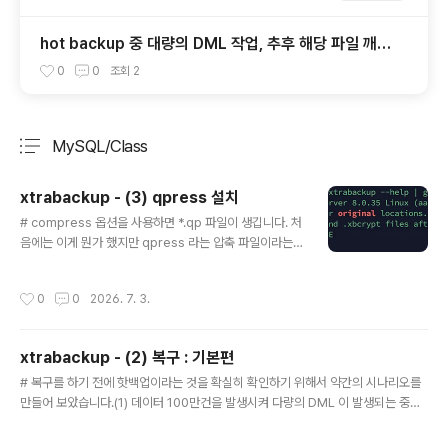
hot backup 중 대량의 DML 작업, 추후 해당 파일 깨졌
을 시 어떻게 될까?
0
0
조회
2
MySQL/Class
분류 전체보기
주요 글 목록
xtrabackup - (3) qpress 설치
글 내용
# compress 옵션을 사용하면 *.qp 파일이 생깁니다. 처
음에는 이게 뭔가 했지만 qpress 라는 압축 파일이라는
것을 알게 되었습니다. - compress 옵션은 적용되면서
decompress 옵션을 적용하려면 qpress를 설치 해야
작성시간
0
0
2026. 7. 3.
만 된다는게 살짝 이해가 되지는 않습니다. (1) qpress 설
치- decompress 옵션은 qpress 툴을 사용해야 합니
다.- qpress 툴은 percona-release 패키지 구성 툴을
xtrabackup - (2) 복구 : 기본편
사용하여 설치할 수 있습니다. # 다운로드 : https://repo.
글 내용
percona.com/yum/percona-release-latest.noar
# 복구를 하기 전에 핫백업이라는 것을 확실히 확인하기 위해서 약간의 시나리오를
ch.rpm$ rpm -ivh percona-release-latest.noarc
만들어 보았습니다.(1) 데이터 100만건을 발생시켜 다량의 DML 이 발생되는 중에
h.rpm$ percona-release ..
백업을 완료하였습니다. - 100만건이 들어가기전에 백업은 완료되었습니다.(2) sla
ve DB를 replication을 중지시켜서 100만건의 데이터를 다 받지 못했다는 상황을