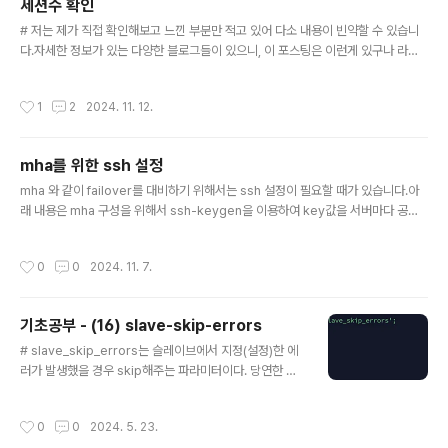
세션수 확인
ㅜ 1. 다운로드아래 사이트에서 아래 캡쳐한 부분을 참고하
글 내용
# 저는 제가 직접 확인해보고 느낀 부분만 적고 있어 다소 내용이 빈약할 수 있습니
여 다운로드 해주세요.https://www.percona.com/do
다.자세한 정보가 있는 다양한 블로그들이 있으니, 이 포스팅은 이런게 있구나 라고
wnloads 2. 압축 풀기tar -xvf percona-toolkit-3.6.
만 스쳐지나가듯 봐주시길 바랍니다.MariaDB [(none)]> select @@version;
0.tar.gz -C /mysql/. 3. 버전 확인[root@centOS09-
+--------------------+| @@version |+--------------------+| 5.5.29
01 bin]# /mysql/percona-toolkit-3.6.0/bin/p..
작성시간
1
2
2024. 11. 12.
-MariaDB-log |+--------------------+1 row in set (0.00 sec) 1. 세션 파
라미터max_connections인스턴스에 접속 할 수 있는 총 세션수max_user_con
nections하나의 유저가 접속할 수 있는 총 세션수Aborted_connects접속 실패
mha를 위한 ssh 설정
한 횟수Connec..
글 내용
mha 와 같이 failover를 대비하기 위해서는 ssh 설정이 필요할 때가 있습니다.아
래 내용은 mha 구성을 위해서 ssh-keygen을 이용하여 key값을 서버마다 공유
하는 내용입니다. 아래 작업들은 서버마다 전부 작업해야하는 작업입니다. 1. key 생
성 및 copy$ ssh-keygen -t rsa -f ~/.ssh/id_rsa -N ""$ ssh-copy-id -i
작성시간
0
0
2024. 11. 7.
~/.ssh/id_rsa.pub mysql@192.168.0.1$ ssh-copy-id -i ~/.ssh/id_rsa.p
ub mysql@192.168.0.2$ ssh-copy-id -i ~/.ssh/id_rsa.pub mysql@19
2.168.0.3$ ssh-copy-id -i ~/.ssh/id_rsa.pub mysql@192.1..
기초공부 - (16) slave-skip-errors
글 내용
# slave_skip_errors는 슬레이브에서 지정(설정)한 에
러가 발생했을 경우 skip해주는 파라미터이다. 당연한 결
과이겠으나, skip이 되는지 직접 눈으로 확인해보려고 합
니다.slave_skip_erros를 수정하기 위해서는 my.cnf
작성시간
0
0
2024. 5. 23.
에서 수정 후 인스턴스를 재시작해야합니다. 1. 설정두 대