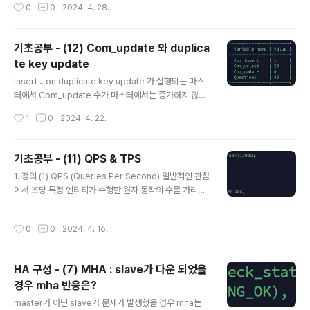
작성시간
0
0
2024. 4. 28.
보다는 innodb_buffer_poo..
기초공부 - (12) Com_update 와 duplica
te key update
글 내용
insert .. on duplicate key update 가 실행되는 마스
터에서 Com_update 수가 마스터에서는 증가하지 않으
나 슬레이브에서 급속도록 증가하고 있어서 해당 부분을
작성시간
1
0
2024. 4. 22.
찾아 보게 되었습니다.아래도 여러번 말을 하겠지만, dupli
cate key update 문 때문에 헷갈리게 된 바보같은 내용
일 수도 있을 것 같습니다. 예제를 본다면 훨씬 이해가 편
기초공부 - (11) QPS & TPS
할 겁니다.time(Seq)MasterSlave1create table me
글 내용
1. 정의 (1) QPS (Queries Per Second) 일반적인 관점
mber ( name varchar(10), num int, reg_date
에서 초당 특정 엔티티가 수행한 원자 동작의 수를 가리킨
timestamp, upt_date timestamp, primary key
다. 더 제한된 관점에서 이 용어는 DBMS 벤더와 사용자
(name)); 2show global status w..
공동체가 초당 데이터베이스 트랜잭션의 수를 가리키기 위
작성시간
0
0
2024. 4. 16.
해 사용되는 것이 보통이다. (2) TPS (Transactions Pe
r Second) 초당 트랜잭션 수(transactions per seco
nd, TPS)는 일반적인 관점에서 초당 특정 엔티티가 수행
HA 구성 - (7) MHA : slave가 다운 되었을
한 원자 동작의 수를 가리킨다. 더 제한된 관점에서 이 용어
경우 mha 반응은?
는 DBMS 벤더와 사용자 공동체가 초당 데이터베이스 트
글 내용
랜잭션의 수를 가리키기 위해 사용되는 것이 보통이다. 위
master가 아닌 slave가 문제가 발생했을 경우 mha는