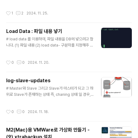
니다. (2) 전체 백업 - xbstream 은 percona에서 파일
들을 묶어주는 기능을 제공 합니다. tar 와 같은 느낌입니
작성시간
1
2
2024. 11. 25.
다.xtrabackup --defaults-file=/etc/my_5529.cnf
--compress --user=root --backup --target-dir
=/data/backup --socket=/tmp/mysql_5529.soc
Load Data : 파일 내용 넣기
k --stream=xbstream > /data/backup/base.xbst
글 내용
ream[root@mac18-02 data]# /mysql/xtrabacku
# load data 를 이용하여, 파일 내용을 DB에 넣으려고 합
p/bin/xtrabackup --defaults-file=/etc/m..
니다. (1) 파일 내용 (2) load data- 구분자를 지정해주 않
으면, 하나의 컬럼에 통채로 들어가게 됩니다.MariaDB [t
est]> create table temp_1 (emp varchar(20));Qu
작성시간
0
0
2024. 11. 20.
ery OK, 0 rows affected (0.02 sec)MariaDB [tes
t]> load data local infile '/home/mysql/test.txt' in
to table temp_1;Query OK, 5 rows affected (0.0
log-slave-updates
0 sec) Records: 5 Deleted: 0 Skipped: 0 Warnin
글 내용
gs: 0MariaDB [test]> select * f..
# Master와 Slave 그리고 Slave가 마스터가 되고 그 하
위로 Slave가 존재하는 상태 즉, chaning 상태 일 경우,
Master 에서 DML작업이 발생했다면 Slave 까지 잘 반
영이 될 것입니다. 그러나 그 하위 연결된 Slave는 반영이
작성시간
0
0
2024. 11. 18.
되지 않습니다.이런 경우 하위로 연결된 Slave의 마스터
(slave도 되고 master도 될 수 있는 인스턴스)의 my.cn
f 파일에 아래 파라미터를 추가하면 해결이 됩니다. $ vi /
M2(Mac)용 VMWare로 가상화 만들기 -
etc/my.cnflog-slave-updates
(9) xtrabackup 설치