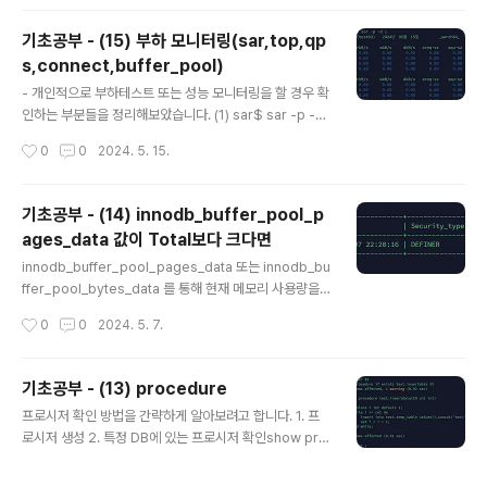
의 slave 중 하나의 slave 에만 특정 에러를 skip 할 수
있도록 설정을 하도록 하겠습니다. - 1062, Duplicate e
기초공부 - (15) 부하 모니터링(sar,top,qp
ntry 에러를 발생시키기 위해 테이블 생성과 데이터를 so
s,connect,buffer_pool)
urce(master)에서 셋팅해 보도록 하겠습니다.mysql>
글 내용
create table emp -> (emp_no int not null, -> na
- 개인적으로 부하테스트 또는 성능 모니터링을 할 경우 확
me varchar(20) default null, ..
인하는 부분들을 정리해보았습니다. (1) sar$ sar -p -d
1 | grep xvd # await, wkB/s, rkB/s, tps, idle 확
작성시간
0
0
2024. 5. 15.
인 (2) top$ top | grep mysqld # %cpu, %mem (3)
qps확인mysql> select now();mysql> show globa
l status where variable_name in ('questions','upt
기초공부 - (14) innodb_buffer_pool_p
ime','com_select','com_insert','com_delete','com
ages_data 값이 Total보다 크다면
_update'); (4) connect# Aborted_connects, thre
글 내용
ads_connected, max_used_connections, conne
innodb_buffer_pool_pages_data 또는 innodb_bu
ctionsmy..
ffer_pool_bytes_data 를 통해 현재 메모리 사용량을
파악할 수가 있습니다.그리고 우리는 상식적으로 innodb
작성시간
0
0
2024. 5. 7.
_buffer_pool_size에 설정된 값, 즉 메모리 전체 total
값보다는 작아야한다고 생각합니다.그러나 total값을 초과
하는 경우가 발생합니다. 결론부터 말하자면,압축된 테이
기초공부 - (13) procedure
블을 읽는 경우, 압축된 데이터를 메모리로 가져와서 압축
글 내용
프로시저 확인 방법을 간략하게 알아보려고 합니다. 1. 프
해제 후에 작업이 이뤄진다고 합니다. 이럴경우 메모리에
로시저 생성 2. 특정 DB에 있는 프로시저 확인show pro
는 압축된 데이터와 압축해제 된 데이터가 동시에 존재한
cedure status where db='test'; 3. 프로시저 스크립
다고 하여 메모리가 초과가 되는 것으로 보입니다.뒷부분
트 확인
에도 나오겠지만, innodb_buffer_pool_pages_data