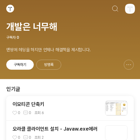
검색하기
티스토리
개발은 너무해
구독자
0
맨땅에 헤딩을 하지만 언제나 해결책을 제시합니다.
구독하기
방명록
신고하기 레이어
열기
인기글
이모티콘 단축키
0
0
조회
6
오라클 클라이언트 설치 - Javaw.exe에러
0
0
조회
2