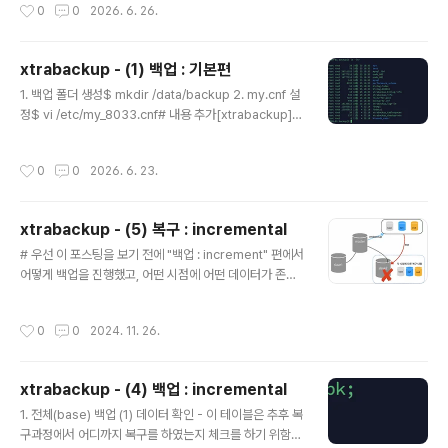
작성시간
0
0
2026. 6. 26.
만들었습니다. # 복구 후 확인 해야 할 사항(1) 백업본으로 데이터를 복구 하였을 때
어디까지 데이터가 복구 되었는지 확인(2) replication을 연결하였을 경우, 제대로
연동이 되었는지, 그리고 100만건의 데이터가 제대로 복구 되었는지 확인 1. 시나
xtrabackup - (1) 백업 : 기본편
리오 셋팅(1) master 작업# temp_event 테이블에 인서트 하는 프로시져mysql
글 내용
> call..
1. 백업 폴더 생성$ mkdir /data/backup 2. my.cnf 설
정$ vi /etc/my_8033.cnf# 내용 추가[xtrabackup]ta
rget_dir = /data/backup/.- target_dir을 직접 기입하
여 xtrabackup 을 실행시키기 때문에 필요없는 작업일
작성시간
0
0
2026. 6. 23.
수 있습니다. 다만 실무에서 스크립트를 통해서 정기적으
로 백업을 한다면 불필요한 내용은 최대한 제거하여 스크
립트를 만드는 것이 좋기 때문에 최대한 my.cnf 파일에 많
xtrabackup - (5) 복구 : incremental
은 정보를 넣는 것도 좋은 방법이라 생각합니다. 3. 백업$
글 내용
xtrabackup --defaults-file=/etc/my_8033.cnf --
# 우선 이 포스팅을 보기 전에 "백업 : increment" 편에서
user=root --password='1234' --backup --targ
어떻게 백업을 진행했고, 어떤 시점에 어떤 데이터가 존재
et_dir=/data/ba..
했는지를 확인하고 보시는 것을 추천드립니다.1. base 백
업본(전체백업)까지만 복구 (1) 백업 파일 가져오기 - cras
작성시간
0
0
2024. 11. 26.
h 가 발생된 DB로 백업 파일을 복사합니다.[root@mac1
8-02 data]# scp -r backup/ mysql@192.168.56.
3:/data/.mysql@192.168.56.3's password: base.
xtrabackup - (4) 백업 : incremental
xbstream 100% 40MB 45.5MB/s 00:00 inc1.xbst
글 내용
1. 전체(base) 백업 (1) 데이터 확인 - 이 테이블은 추후 복
ream 100% 303KB 23.3MB/s 00:00..
구과정에서 어디까지 복구를 하였는지 체크를 하기 위함입