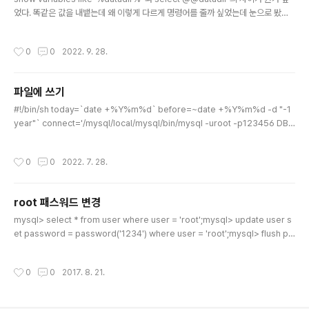
었다. 똑같은 값을 내뱉는데 왜 이렇게 다르게 명령어를 줄까 싶었는데 눈으로 봤을
때 차이점은 select @@datadir 로 하였을때는 해당 변수값만 보여주고 variabl
e은 보여지지 않는다는 것이다. 즉 mysql> show variables like 'datadir'; +--
작성시간
0
0
2022. 9. 28.
-------------+-----------------------+ | Variable_name | Value | +--
-------------+-----------------------+ | datadir | /usr/local/var/mys
ql/ | +---------------+-------------------..
파일에 쓰기
글 내용
#!/bin/sh today=`date +%Y%m%d` before=~date +%Y%m%d -d "-1
year"` connect='/mysql/local/mysql/bin/mysql -uroot -p123456 DBN
AME -S /tmp/mysql.sock -N ' $connect -e "select * from dept where
reg_date > ${before} " > /data/dept_${today}.txt
작성시간
0
0
2022. 7. 28.
root 패스워드 변경
글 내용
mysql> select * from user where user = 'root';mysql> update user s
et password = password('1234') where user = 'root';mysql> flush pri
vileges; 재로그인 하면 변경 된 것을 알 수 있다.flush privileges 를 반드시 해야
지 변경된다.
작성시간
0
0
2017. 8. 21.