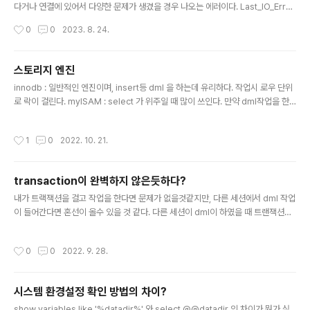
다거나 연결에 있어서 다양한 문제가 생겼을 경우 나오는 에러이다. Last_IO_Errn
o: 2003 Last_IO_Error: error connecting to master 'replicator@100.1
작성시간
0
0
2023. 8. 24.
0.12.15:3306' - retry-time: 10 retries: 86400 그중 하나가 소스(마스터)에
서 3306 포트를 열어주지 않아서 생겼던 문제로 보인다. telnet ip 3306 연결이
되지 않는다고 나온다면 소스(마스터)의 방화벽에서 해당 포트를 열어주자. 방화벽
스토리지 엔진
포트 추가 iptables -I INPUT -p tcp --dport 3306 -j ACCEPT
글 내용
innodb : 일반적인 엔진이며, insert등 dml 을 하는데 유리하다. 작업시 로우 단위
로 락이 걸린다. myISAM : select 가 위주일 때 많이 쓰인다. 만약 dml작업을 한
다면 테이블 락이 걸린다. memory : ????
작성시간
1
0
2022. 10. 21.
transaction이 완벽하지 않은듯하다?
글 내용
내가 트랙잭션을 걸고 작업을 한다면 문제가 없을것같지만, 다른 세션에서 dml 작업
이 들어간다면 혼선이 올수 있을 것 같다. 다른 세션이 dml이 하였을 때 트랜잭션을
건 내 세션에서는 반영이 되는 경우가 있고 안되는 경우가 있는데 왜 그런지 알수가
없었다. start transaction을 하였을 경우 rollback이나 commit이 오기전 까지
작성시간
0
0
2022. 9. 28.
는 transaction이 계속 활성화 상태로 되어있다고 생각하였다. 그러나 여기서 이상
한점은 다른 세션에서 insert를 하였을 경우 transaction 을 건 세션은 select문
을 초기 실행 했느냐안했느냐에 따라서 반영이되고안되고를 오락가락 하는것같은데
시스템 환경설정 확인 방법의 차이?
관련 정리가 필요해 보인다고 생각하였다. 이런 의문을 품던중 아래 링크 설명을 보
글 내용
았다. 해당 글을 자..
show variables like '%datadir%' 와 select @@datadir 의 차이가 뭔가 싶