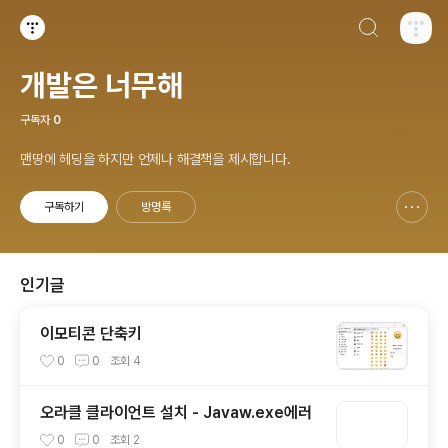
검색하기
티스토리
개발은 너무해
구독자
0
맨땅에 헤딩을 하지만 언제나 해결책을 제시합니다.
구독하기
방명록
신고하기 레이어
열기
인기글
이모티콘 단축키
0
0
조회
4
오라클 클라이언트 설치 - Javaw.exe에러
0
0
조회
2