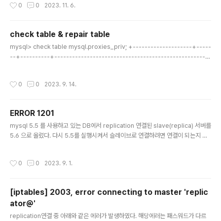
작성시간
0
0
2023. 11. 6.
ngine: BLACKHOLE cnf파일에 아래 내용을 추가해주자. plugin_load_add =
ha_blackhole https://mariadb.com/kb/en/blackhole/ BLACKHOLE Sto
rage engine that accepts data without storing it. mariadb.com
check table & repair table
글 내용
mysql> check table mysql.proxies_priv; +--------------------+-----
--+----------+-----------------------------------------------------
--------------------------------------+ | Table | Op | Msg_type | Ms
g_text | +--------------------+-------+----------+-----------------
작성시간
0
0
2023. 9. 14.
--------------------------------------------------------------------
------+ | mysql.proxies_priv | check | error | Table upgrade r..
ERROR 1201
글 내용
mysql 5.5 를 사용하고 있는 DB에서 replication 연결된 slave(replica) 서버를
5.6 으로 올렸다. 다시 5.5를 실행시켜서 슬레이브로 연결하려면 연결이 되는지 의
문이 생겨서 시도를 해보았다. 결과는 에러가 발생하였다. mysql> start slave; E
RROR 1201 (HY000): Could not initialize master info structure; more e
작성시간
0
0
2023. 9. 1.
rror messages can be found in the MySQL error log
[iptables] 2003, error connecting to master 'replic
ator@'
글 내용
replication연결 중 아래와 같은 에러가 발생하였다. 해당에러는 패스워드가 다르