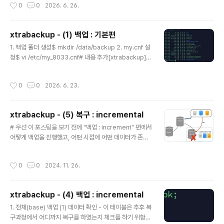
작성시간
0
0
2026. 6. 26.
만들었습니다. # 복구 후 확인 해야 할 사항(1) 백업본으로 데이터를 복구 하였을 때
어디까지 데이터가 복구 되었는지 확인(2) replication을 연결하였을 경우, 제대로
연동이 되었는지, 그리고 100만건의 데이터가 제대로 복구 되었는지 확인 1. 시나
xtrabackup - (1) 백업 : 기본편
리오 셋팅(1) master 작업# temp_event 테이블에 인서트 하는 프로시져mysql
글 내용
> call..
1. 백업 폴더 생성$ mkdir /data/backup 2. my.cnf 설
정$ vi /etc/my_8033.cnf# 내용 추가[xtrabackup]ta
rget_dir = /data/backup/.- target_dir을 직접 기입하
여 xtrabackup 을 실행시키기 때문에 필요없는 작업일
작성시간
0
0
2026. 6. 23.
수 있습니다. 다만 실무에서 스크립트를 통해서 정기적으
로 백업을 한다면 불필요한 내용은 최대한 제거하여 스크
립트를 만드는 것이 좋기 때문에 최대한 my.cnf 파일에 많
xtrabackup - (5) 복구 : incremental
은 정보를 넣는 것도 좋은 방법이라 생각합니다. 3. 백업$
글 내용
xtrabackup --defaults-file=/etc/my_8033.cnf --
# 우선 이 포스팅을 보기 전에 "백업 : increment" 편에서
user=root --password='1234' --backup --targ
어떻게 백업을 진행했고, 어떤 시점에 어떤 데이터가 존재
et_dir=/data/ba..
했는지를 확인하고 보시는 것을 추천드립니다.1. base 백
업본(전체백업)까지만 복구 (1) 백업 파일 가져오기 - cras
작성시간
0
0
2024. 11. 26.
h 가 발생된 DB로 백업 파일을 복사합니다.[root@mac1
8-02 data]# scp -r backup/ mysql@192.168.56.
3:/data/.mysql@192.168.56.3's password: base.
xtrabackup - (4) 백업 : incremental
xbstream 100% 40MB 45.5MB/s 00:00 inc1.xbst
글 내용
1. 전체(base) 백업 (1) 데이터 확인 - 이 테이블은 추후 복
ream 100% 303KB 23.3MB/s 00:00..
구과정에서 어디까지 복구를 하였는지 체크를 하기 위함입