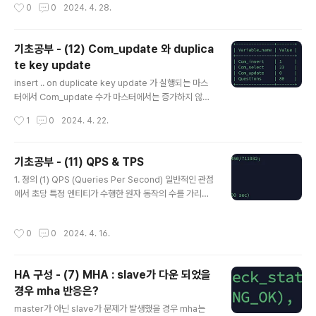
작성시간
0
0
2024. 4. 28.
보다는 innodb_buffer_poo..
기초공부 - (12) Com_update 와 duplica
te key update
글 내용
insert .. on duplicate key update 가 실행되는 마스
터에서 Com_update 수가 마스터에서는 증가하지 않으
나 슬레이브에서 급속도록 증가하고 있어서 해당 부분을
작성시간
1
0
2024. 4. 22.
찾아 보게 되었습니다.아래도 여러번 말을 하겠지만, dupli
cate key update 문 때문에 헷갈리게 된 바보같은 내용
일 수도 있을 것 같습니다. 예제를 본다면 훨씬 이해가 편
기초공부 - (11) QPS & TPS
할 겁니다.time(Seq)MasterSlave1create table me
글 내용
1. 정의 (1) QPS (Queries Per Second) 일반적인 관점
mber ( name varchar(10), num int, reg_date
에서 초당 특정 엔티티가 수행한 원자 동작의 수를 가리킨
timestamp, upt_date timestamp, primary key
다. 더 제한된 관점에서 이 용어는 DBMS 벤더와 사용자
(name)); 2show global status w..
공동체가 초당 데이터베이스 트랜잭션의 수를 가리키기 위
작성시간
0
0
2024. 4. 16.
해 사용되는 것이 보통이다. (2) TPS (Transactions Pe
r Second) 초당 트랜잭션 수(transactions per seco
nd, TPS)는 일반적인 관점에서 초당 특정 엔티티가 수행
HA 구성 - (7) MHA : slave가 다운 되었을
한 원자 동작의 수를 가리킨다. 더 제한된 관점에서 이 용어
경우 mha 반응은?
는 DBMS 벤더와 사용자 공동체가 초당 데이터베이스 트
글 내용
랜잭션의 수를 가리키기 위해 사용되는 것이 보통이다. 위
master가 아닌 slave가 문제가 발생했을 경우 mha는