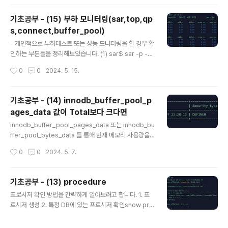
의 slave 중 하나의 slave 에만 특정 에러를 skip 할 수
있도록 설정을 하도록 하겠습니다. - 1062, Duplicate e
기초공부 - (15) 부하 모니터링(sar,top,qp
ntry 에러를 발생시키기 위해 테이블 생성과 데이터를 so
s,connect,buffer_pool)
urce(master)에서 셋팅해 보도록 하겠습니다.mysql>
글 내용
create table emp -> (emp_no int not null, -> na
- 개인적으로 부하테스트 또는 성능 모니터링을 할 경우 확
me varchar(20) default null, ..
인하는 부분들을 정리해보았습니다. (1) sar$ sar -p -d
1 | grep xvd # await, wkB/s, rkB/s, tps, idle 확
작성시간
0
0
2024. 5. 15.
인 (2) top$ top | grep mysqld # %cpu, %mem (3)
qps확인mysql> select now();mysql> show globa
l status where variable_name in ('questions','upt
기초공부 - (14) innodb_buffer_pool_p
ime','com_select','com_insert','com_delete','com
ages_data 값이 Total보다 크다면
_update'); (4) connect# Aborted_connects, thre
글 내용
ads_connected, max_used_connections, conne
innodb_buffer_pool_pages_data 또는 innodb_bu
ctionsmy..
ffer_pool_bytes_data 를 통해 현재 메모리 사용량을
파악할 수가 있습니다.그리고 우리는 상식적으로 innodb
작성시간
0
0
2024. 5. 7.
_buffer_pool_size에 설정된 값, 즉 메모리 전체 total
값보다는 작아야한다고 생각합니다.그러나 total값을 초과
하는 경우가 발생합니다. 결론부터 말하자면,압축된 테이
기초공부 - (13) procedure
블을 읽는 경우, 압축된 데이터를 메모리로 가져와서 압축
글 내용
프로시저 확인 방법을 간략하게 알아보려고 합니다. 1. 프
해제 후에 작업이 이뤄진다고 합니다. 이럴경우 메모리에
로시저 생성 2. 특정 DB에 있는 프로시저 확인show pro
는 압축된 데이터와 압축해제 된 데이터가 동시에 존재한
cedure status where db='test'; 3. 프로시저 스크립
다고 하여 메모리가 초과가 되는 것으로 보입니다.뒷부분
트 확인
에도 나오겠지만, innodb_buffer_pool_pages_data