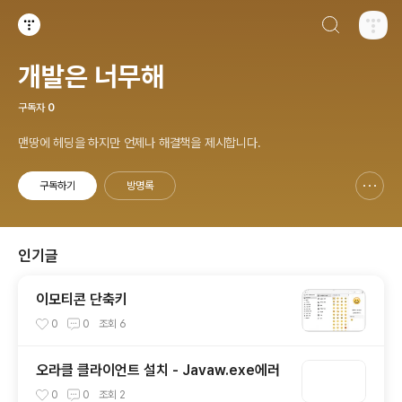
검색하기
티스토리
개발은 너무해
구독자
0
맨땅에 헤딩을 하지만 언제나 해결책을 제시합니다.
구독하기
방명록
신고하기 레이어
열기
인기글
이모티콘 단축키
0
0
조회
6
오라클 클라이언트 설치 - Javaw.exe에러
0
0
조회
2