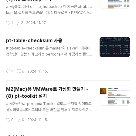
글 내용
# MySQL에서 online, hotbackup 이 가능한 xtrabac
kup 을 설치를 해보겠습니다. 1. 다운로드 - PERCONA-
XTRABACKUP-8.0.35-31 버전에만 aarch64 버전이
작성시간
1
2
2024. 11. 17.
존재하는 것으로 보입니다. - 다른 버전에서는 aarch64
를 찾을 수가 없었습니다. https://www.percona.com/
downloads 2. 설치 rpm -ivh percona-xtrabackup
pt-table-checksum 사용
-80-8.0.35-31.1.el9.aarch64.rpm - libev.so.4, z
글 내용
# pt-table-checksum 은 master와 slave의 데이터
std 에 대한 오류가 발생했을 경우 관련 패키지를 설치를
정합성이 맞는지 체크하는 percona에서 제공하는 툴입
해주면 됩니다.[root@centOS09-03 다운로드]# rpm
니다. 1. 실행조건(1) root 권한과 비슷한 계정이 필요합니
-ivh percona-xtrabackup-80-8.0.35-31.1.el9.aar
다. 그래서 super user 가 하나 더 있어야 합니다. (필자
ch6..
작성시간
4
6
2024. 11. 16.
는 root 계정을 그대로 썼습니다.)(2) 모든 서버가 접근이
가능할 수 있도록 호스트를 열어줘야 합니다.mysql> sel
ect user,host from mysql.user;+---------------
M2(Mac)용 VMWare로 가상화 만들기 -
---+--------------+| user | host |+-------------
(8) pt-toolkit 설치
-----+--------------+| root | % || mhauser ..
글 내용
# M2용으로 percona Toolkit 별도로 존재할 것이라고
생각하였습니다. 그러나 모든 버전을 전부 뒤져도 나오지
가 않았고, ol9 버전으로 폭풍 서치도 해보았으나 찾을 수
작성시간
0
0
2024. 11. 15.
가 없었습니다.지푸라기라도 잡는 심정으로 source cod
e 를 다운로드 받아 실행을 시켰봤는데 충격이였습니다.너
무 잘됩니다. 정말 간단한 문제를 이렇게 넘어갑니다.ㅜ