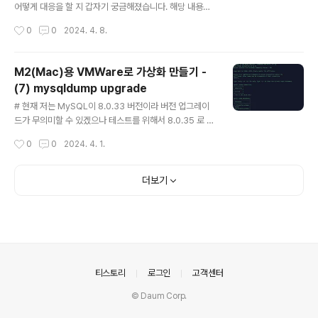
내용은 위키에서 가져온 내용입니다. 다소 난해한 내용이
어떻게 대응을 할 지 갑자기 궁금해졌습니다. 해당 내용을
라 생각됩니다. 쉽게 설명을 드리자면, ..
한번 테스트 해보도록 하겠습니다. 1. mha 실행 /usr/loc
작성시간
0
0
2024. 4. 8.
al/bin/masterha_manager --conf=/etc/mha.cnf
& - status 2. slave shutdown 3. 로그확인 - slave
서버가 죽어도 mha에는 아무 반응이 없습니다. 4. maste
M2(Mac)용 VMWare로 가상화 만들기 -
r shutdown - 여기서 하나 더 궁금해진 것이 이상태에서
(7) mysqldump upgrade
만약 failover 가 발생된다면 어떻게 될까요? 5. 로그확인
글 내용
예상은 failover가 정상적으로 이뤄지고, 남아있는 slave
# 현재 저는 MySQL이 8.0.33 버전이라 버전 업그레이
들에서 master로 전환될 줄 알았습니다. 그러나 2003
드가 무의미할 수 있겠으나 테스트를 위해서 8.0.35 로 업
에러가 발생돼버리는 것을 확인하였습니다. 이것에..
그레이드를 진행해보겠습니다. 이것은 5.7 버전에서 8.0
작성시간
0
0
2024. 4. 1.
으로 버전 업그레이드를 한다고 생각하는 것이 좋을 것 같
습니다. 버전이 높다고 하여 방법이 달라지는 것은 아니니
깐요. 1. mysqldump(export) - 우선 기존 버전의 8.0.
더보기
33 에서 모든 데이터베이스를 dump 를 하여 백업본을 저
장합니다. $ /mysql/local/mysql_8033/bin/mysqld
ump --all-databases -h localhost -u root -p123
4 -S /tmp/mysql_8033.sock > /home/mysql/alld
ump.sql 2. 8.0.35 설치 - MySQL 8..
의안내
티스토리
로그인
고객센터
© Daum Corp.