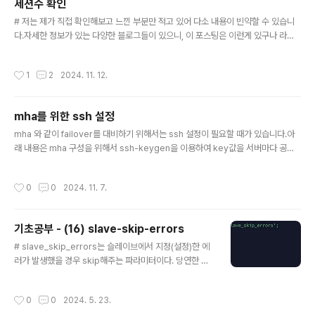
세션수 확인
ㅜ 1. 다운로드아래 사이트에서 아래 캡쳐한 부분을 참고하
글 내용
# 저는 제가 직접 확인해보고 느낀 부분만 적고 있어 다소 내용이 빈약할 수 있습니
여 다운로드 해주세요.https://www.percona.com/do
다.자세한 정보가 있는 다양한 블로그들이 있으니, 이 포스팅은 이런게 있구나 라고
wnloads 2. 압축 풀기tar -xvf percona-toolkit-3.6.
만 스쳐지나가듯 봐주시길 바랍니다.MariaDB [(none)]> select @@version;
0.tar.gz -C /mysql/. 3. 버전 확인[root@centOS09-
+--------------------+| @@version |+--------------------+| 5.5.29
01 bin]# /mysql/percona-toolkit-3.6.0/bin/p..
작성시간
1
2
2024. 11. 12.
-MariaDB-log |+--------------------+1 row in set (0.00 sec) 1. 세션 파
라미터max_connections인스턴스에 접속 할 수 있는 총 세션수max_user_con
nections하나의 유저가 접속할 수 있는 총 세션수Aborted_connects접속 실패
mha를 위한 ssh 설정
한 횟수Connec..
글 내용
mha 와 같이 failover를 대비하기 위해서는 ssh 설정이 필요할 때가 있습니다.아
래 내용은 mha 구성을 위해서 ssh-keygen을 이용하여 key값을 서버마다 공유
하는 내용입니다. 아래 작업들은 서버마다 전부 작업해야하는 작업입니다. 1. key 생
성 및 copy$ ssh-keygen -t rsa -f ~/.ssh/id_rsa -N ""$ ssh-copy-id -i
작성시간
0
0
2024. 11. 7.
~/.ssh/id_rsa.pub mysql@192.168.0.1$ ssh-copy-id -i ~/.ssh/id_rsa.p
ub mysql@192.168.0.2$ ssh-copy-id -i ~/.ssh/id_rsa.pub mysql@19
2.168.0.3$ ssh-copy-id -i ~/.ssh/id_rsa.pub mysql@192.1..
기초공부 - (16) slave-skip-errors
글 내용
# slave_skip_errors는 슬레이브에서 지정(설정)한 에
러가 발생했을 경우 skip해주는 파라미터이다. 당연한 결
과이겠으나, skip이 되는지 직접 눈으로 확인해보려고 합
니다.slave_skip_erros를 수정하기 위해서는 my.cnf
작성시간
0
0
2024. 5. 23.
에서 수정 후 인스턴스를 재시작해야합니다. 1. 설정두 대