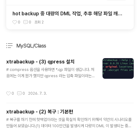
hot backup 중 대량의 DML 작업, 추후 해당 파일 깨졌
을 시 어떻게 될까?
0
0
조회
2
MySQL/Class
분류 전체보기
주요 글 목록
xtrabackup - (3) qpress 설치
글 내용
# compress 옵션을 사용하면 *.qp 파일이 생깁니다. 처
음에는 이게 뭔가 했지만 qpress 라는 압축 파일이라는
것을 알게 되었습니다. - compress 옵션은 적용되면서
decompress 옵션을 적용하려면 qpress를 설치 해야
작성시간
0
0
2026. 7. 3.
만 된다는게 살짝 이해가 되지는 않습니다. (1) qpress 설
치- decompress 옵션은 qpress 툴을 사용해야 합니
다.- qpress 툴은 percona-release 패키지 구성 툴을
xtrabackup - (2) 복구 : 기본편
사용하여 설치할 수 있습니다. # 다운로드 : https://repo.
글 내용
percona.com/yum/percona-release-latest.noar
# 복구를 하기 전에 핫백업이라는 것을 확실히 확인하기 위해서 약간의 시나리오를
ch.rpm$ rpm -ivh percona-release-latest.noarc
만들어 보았습니다.(1) 데이터 100만건을 발생시켜 다량의 DML 이 발생되는 중에
h.rpm$ percona-release ..
백업을 완료하였습니다. - 100만건이 들어가기전에 백업은 완료되었습니다.(2) sla
ve DB를 replication을 중지시켜서 100만건의 데이터를 다 받지 못했다는 상황을