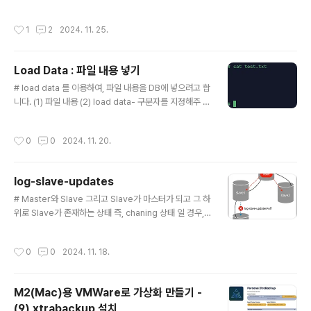
니다. (2) 전체 백업 - xbstream 은 percona에서 파일
들을 묶어주는 기능을 제공 합니다. tar 와 같은 느낌입니
작성시간
1
2
2024. 11. 25.
다.xtrabackup --defaults-file=/etc/my_5529.cnf
--compress --user=root --backup --target-dir
=/data/backup --socket=/tmp/mysql_5529.soc
Load Data : 파일 내용 넣기
k --stream=xbstream > /data/backup/base.xbst
글 내용
ream[root@mac18-02 data]# /mysql/xtrabacku
# load data 를 이용하여, 파일 내용을 DB에 넣으려고 합
p/bin/xtrabackup --defaults-file=/etc/m..
니다. (1) 파일 내용 (2) load data- 구분자를 지정해주 않
으면, 하나의 컬럼에 통채로 들어가게 됩니다.MariaDB [t
est]> create table temp_1 (emp varchar(20));Qu
작성시간
0
0
2024. 11. 20.
ery OK, 0 rows affected (0.02 sec)MariaDB [tes
t]> load data local infile '/home/mysql/test.txt' in
to table temp_1;Query OK, 5 rows affected (0.0
log-slave-updates
0 sec) Records: 5 Deleted: 0 Skipped: 0 Warnin
글 내용
gs: 0MariaDB [test]> select * f..
# Master와 Slave 그리고 Slave가 마스터가 되고 그 하
위로 Slave가 존재하는 상태 즉, chaning 상태 일 경우,
Master 에서 DML작업이 발생했다면 Slave 까지 잘 반
영이 될 것입니다. 그러나 그 하위 연결된 Slave는 반영이
작성시간
0
0
2024. 11. 18.
되지 않습니다.이런 경우 하위로 연결된 Slave의 마스터
(slave도 되고 master도 될 수 있는 인스턴스)의 my.cn
f 파일에 아래 파라미터를 추가하면 해결이 됩니다. $ vi /
M2(Mac)용 VMWare로 가상화 만들기 -
etc/my.cnflog-slave-updates
(9) xtrabackup 설치