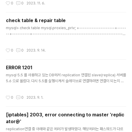
작성시간
0
0
2023. 11. 6.
ngine: BLACKHOLE cnf파일에 아래 내용을 추가해주자. plugin_load_add =
ha_blackhole https://mariadb.com/kb/en/blackhole/ BLACKHOLE Sto
rage engine that accepts data without storing it. mariadb.com
check table & repair table
글 내용
mysql> check table mysql.proxies_priv; +--------------------+-----
--+----------+-----------------------------------------------------
--------------------------------------+ | Table | Op | Msg_type | Ms
g_text | +--------------------+-------+----------+-----------------
작성시간
0
0
2023. 9. 14.
--------------------------------------------------------------------
------+ | mysql.proxies_priv | check | error | Table upgrade r..
ERROR 1201
글 내용
mysql 5.5 를 사용하고 있는 DB에서 replication 연결된 slave(replica) 서버를
5.6 으로 올렸다. 다시 5.5를 실행시켜서 슬레이브로 연결하려면 연결이 되는지 의
문이 생겨서 시도를 해보았다. 결과는 에러가 발생하였다. mysql> start slave; E
RROR 1201 (HY000): Could not initialize master info structure; more e
작성시간
0
0
2023. 9. 1.
rror messages can be found in the MySQL error log
[iptables] 2003, error connecting to master 'replic
ator@'
글 내용
replication연결 중 아래와 같은 에러가 발생하였다. 해당에러는 패스워드가 다르