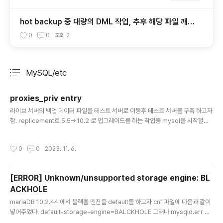
hot backup 중 대량의 DML 작업, 추후 해당 파일 깨졌
을 시 어떻게 될까?
0
0
조회
2
MySQL/etc
분류 전체보기
주요 글 목록
proxies_priv entry
글 내용
라이브 서버의 백업 데이터 파일을 테스트 서버로 이동후 테스트 서버를 구축 하고자
함. replicement로 5.5->10.2 로 업그레이드를 하는 작업중 mysql을 시작할때
mysqld에 다음과 같은 warning이 보인다 [Warning] 'proxies_priv' entry
'@% root@master8-M' ignored in --skip-name-resolve mode. selec
작성시간
0
0
2023. 11. 6.
t Host, User from mysql.proxies_priv; Host User localhost root mast
er8-M root master8-M 이라는 것은 기존 서버의 호스트명이다. 이부분을 삭제
해 주었더니 경고문이 사라졌다. delete from mysql.proxies_priv where Ho
[ERROR] Unknown/unsupported storage engine: BL
st =..
ACKHOLE
글 내용
mariaDB 10.2.44 에서 블랙홀 엔진을 default를 하고자 cnf 파일에 다음과 같이
넣어주었다. default-storage-engine=BALCKHOLE 그러나 mysqld.err 에
서 다음과 같은 에러를 만났다면 [ERROR] Unknown/unsupported storage e