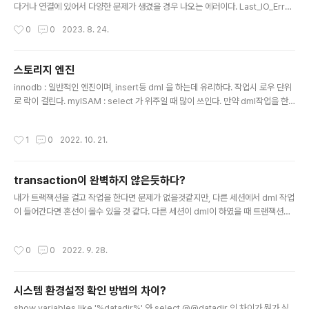
다거나 연결에 있어서 다양한 문제가 생겼을 경우 나오는 에러이다. Last_IO_Errn
o: 2003 Last_IO_Error: error connecting to master 'replicator@100.1
작성시간
0
0
2023. 8. 24.
0.12.15:3306' - retry-time: 10 retries: 86400 그중 하나가 소스(마스터)에
서 3306 포트를 열어주지 않아서 생겼던 문제로 보인다. telnet ip 3306 연결이
되지 않는다고 나온다면 소스(마스터)의 방화벽에서 해당 포트를 열어주자. 방화벽
스토리지 엔진
포트 추가 iptables -I INPUT -p tcp --dport 3306 -j ACCEPT
글 내용
innodb : 일반적인 엔진이며, insert등 dml 을 하는데 유리하다. 작업시 로우 단위
로 락이 걸린다. myISAM : select 가 위주일 때 많이 쓰인다. 만약 dml작업을 한
다면 테이블 락이 걸린다. memory : ????
작성시간
1
0
2022. 10. 21.
transaction이 완벽하지 않은듯하다?
글 내용
내가 트랙잭션을 걸고 작업을 한다면 문제가 없을것같지만, 다른 세션에서 dml 작업
이 들어간다면 혼선이 올수 있을 것 같다. 다른 세션이 dml이 하였을 때 트랜잭션을
건 내 세션에서는 반영이 되는 경우가 있고 안되는 경우가 있는데 왜 그런지 알수가
없었다. start transaction을 하였을 경우 rollback이나 commit이 오기전 까지
작성시간
0
0
2022. 9. 28.
는 transaction이 계속 활성화 상태로 되어있다고 생각하였다. 그러나 여기서 이상
한점은 다른 세션에서 insert를 하였을 경우 transaction 을 건 세션은 select문
을 초기 실행 했느냐안했느냐에 따라서 반영이되고안되고를 오락가락 하는것같은데
시스템 환경설정 확인 방법의 차이?
관련 정리가 필요해 보인다고 생각하였다. 이런 의문을 품던중 아래 링크 설명을 보
글 내용
았다. 해당 글을 자..
show variables like '%datadir%' 와 select @@datadir 의 차이가 뭔가 싶