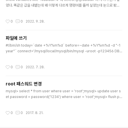
었다. 똑같은 값을 내뱉는데 왜 이렇게 다르게 명령어를 줄까 싶었는데 눈으로 봤을
때 차이점은 select @@datadir 로 하였을때는 해당 변수값만 보여주고 variabl
e은 보여지지 않는다는 것이다. 즉 mysql> show variables like 'datadir'; +--
작성시간
0
0
2022. 9. 28.
-------------+-----------------------+ | Variable_name | Value | +--
-------------+-----------------------+ | datadir | /usr/local/var/mys
ql/ | +---------------+-------------------..
파일에 쓰기
글 내용
#!/bin/sh today=`date +%Y%m%d` before=~date +%Y%m%d -d "-1
year"` connect='/mysql/local/mysql/bin/mysql -uroot -p123456 DBN
AME -S /tmp/mysql.sock -N ' $connect -e "select * from dept where
reg_date > ${before} " > /data/dept_${today}.txt
작성시간
0
0
2022. 7. 28.
root 패스워드 변경
글 내용
mysql> select * from user where user = 'root';mysql> update user s
et password = password('1234') where user = 'root';mysql> flush pri
vileges; 재로그인 하면 변경 된 것을 알 수 있다.flush privileges 를 반드시 해야
지 변경된다.
작성시간
0
0
2017. 8. 21.