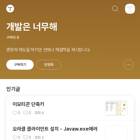
검색하기
티스토리
개발은 너무해
구독자
0
맨땅에 헤딩을 하지만 언제나 해결책을 제시합니다.
구독하기
방명록
신고하기 레이어
열기
인기글
이모티콘 단축키
0
0
조회
6
오라클 클라이언트 설치 - Javaw.exe에러
0
0
조회
2