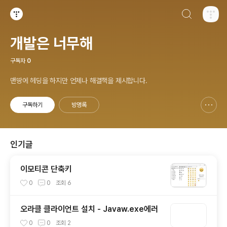
검색하기
티스토리
개발은 너무해
구독자
0
맨땅에 헤딩을 하지만 언제나 해결책을 제시합니다.
구독하기
방명록
신고하기 레이어
열기
인기글
이모티콘 단축키
0
0
조회
6
오라클 클라이언트 설치 - Javaw.exe에러
0
0
조회
2