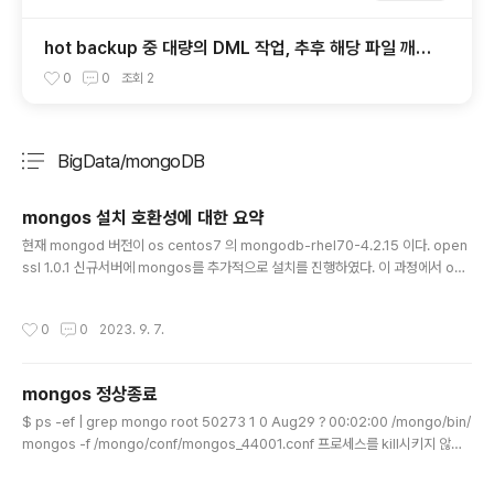
hot backup 중 대량의 DML 작업, 추후 해당 파일 깨졌
을 시 어떻게 될까?
0
0
조회
2
BigData/mongoDB
분류 전체보기
주요 글 목록
mongos 설치 호환성에 대한 요약
글 내용
현재 mongod 버전이 os centos7 의 mongodb-rhel70-4.2.15 이다. open
ssl 1.0.1 신규서버에 mongos를 추가적으로 설치를 진행하였다. 이 과정에서 os
호환되는 문제로 발생된 히스토리를 적어보고자 한다. (1) ole9 , mongodb-rhel
70-4.2.15 openssl이 3점대버전으로 에러가 발생 되었고, 이것을 맞춰주고자 o
작성시간
0
0
2023. 9. 7.
penssl 1.0.1을 설치하였다. 설치하는 방법은 추후에 작성하도록 하겠다. 이후 실행
은 되었으나, 실행할때 "/lib64/libcrypto.so.10: no version information avai
lable" 문구를 계속 보여주고 있다. 디비에 접속하여 select 하는 것에 대해서는 문
mongos 정상종료
제가 되지 않았다. (2) ole9 , ..
글 내용
$ ps -ef | grep mongo root 50273 1 0 Aug29 ? 00:02:00 /mongo/bin/
mongos -f /mongo/conf/mongos_44001.conf 프로세스를 kill시키지 않고
정상적으로 종료하는 방법 /mongo/bin/mongo localhost:32001/admin -qu
iet -u 'root' -p mongos> use admin -> 이미 admin으로 접속했으나 만약 그