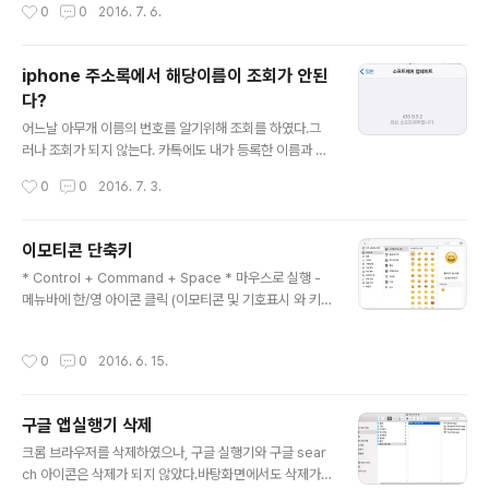
작성시간
0
0
2016. 7. 6.
수정을 off하자
iphone 주소록에서 해당이름이 조회가 안된
다?
글 내용
어느날 아무개 이름의 번호를 알기위해 조회를 하였다.그
러나 조회가 되지 않는다. 카톡에도 내가 등록한 이름과 전
화번호가 뜨고 대화도 가능한데..왜 주소록에는 없는지 모
작성시간
0
0
2016. 7. 3.
르겠다. 번호를 누르고 통화버튼을 누르자 내가 등록한 이
름으로 뜨면서 연결이 된다.다시 해당 등록된 이름 위치를
가봤지만 보이질 않는다. 아래 처럼 해보자. 연락처에 들어
이모티콘 단축키
가 그룹을 클릭한다. 주소록에 그룹을 보니 모든연락처로
글 내용
* Control + Command + Space * 마우스로 실행 -
되어 있지 않았다.이것은 후스콜 등 스팸 번호까지 등록이
메뉴바에 한/영 아이콘 클릭 (이모티콘 및 기호표시 와 키
되어 있어, 내가 기본연락처만 체크 해놓은 것이다.그래서
보드 뷰어 표시가 있다) * 키보드 뷰어 표시를 클릭한 후 (a
이것을 모든 연락처로 다시 체크를 하였더니 조회가 된다.
lt 또는 alt+Shift 를 클릭하면 보자 키보드에 변화가 있을
그러나 아무개는 왜 조회가 안되었던것인가?후스콜이나
작성시간
0
0
2016. 6. 15.
것이다.)
스팸번호로 등록되어 있는 것인가? 그래서 각각 한 그룹만
체크를 해보고 조회를 해봤지만..여전히 ..
구글 앱실행기 삭제
글 내용
크롬 브라우저를 삭제하였으나, 구글 실행기와 구글 sear
ch 아이콘은 삭제가 되지 않았다.바탕화면에서도 삭제가