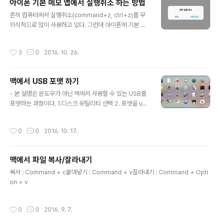
아이폰 기본 메모 앱에서 실행취소 하는 방법
글 내용
흔히 컴퓨터에서 실행취소(command+z, ctrl+z)를 무
의식적으로 많이 사용하고 있다. 그런데 아이폰에 기본 어
플이 메모를 종종 사용을 하게 되는데,가끔 지우기 버튼을
오래 누르고 있다보니 지우지 말아야 할 것 까지 지워져서
작성시간
3
0
2016. 10. 26.
당황한 경우가 많이 있다. 이럴 경우 이제는 당황하지 말
자.. 이전으로 되돌리고 싶으면 아이폰을 흔들어 주어라..실
행취소 버튼을 누르면 이전 값으로 되돌아 간다. 다만 여기
맥에서 USB 포맷 하기
서 주의해야 할 점은....설정에서 흔들어서 실행 취소가 켜
글 내용
짐으로 있어야 한다.설정 > 일반 > 손쉬운 사용 > 흔들어
- 본 설명은 윈도우가 아닌 맥에서 사용할 수 있는 USB를
서 실행 취소
포맷하는 과정이다. 1.디스크 유틸리티 선택 2. 포맷을 us
b 또는 외장 장치를 선택 - 포맷의 리스트를 보면 아래와
같다. : 윈도우에서 사용을 하기 위함은 ExFAT를 선택해야
작성시간
0
0
2016. 10. 17.
한다. : OS X 확장(저널링) 은 맥에서만 사용할 수 있다. 윈
도우에서 보면 포맷하라고 뜨니 주의를 하기 바란다.
맥에서 파일 복사/잘라내기
글 내용
복사 : Command + c붙여넣기 : Command + v잘라내기 : Command + Opti
on + v
작성시간
0
0
2016. 9. 7.