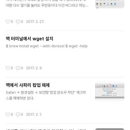
어판 다시 열기를 눌러도 무반응이다.이건 버그라고 하는
데.. 아래와 같이 하면 해결된다.1. 설정에서 언어 및 지역
선택 2. 지역을 다른 나라로 임시 지정한다. 3. 다시 자바를
작성시간
0
0
2017. 2. 27.
실행시키면 제어판이 나온다.4. 여기서 다시 언어 및 지역
에서 대한민국으로 다시 수정을 하면 제대로 실행이 된다.
맥 터미널에서 wget 설치
글 내용
$ brew install wget --with-libressl $ wget -help
작성시간
0
0
2017. 2. 9.
맥에서 사파리 팝업 해제
글 내용
Safari -> 환경설정 -> 보안탭"팝업 윈도우 차단" 체크박
스를 해제하면 된다.
작성시간
0
0
2017. 2. 1.