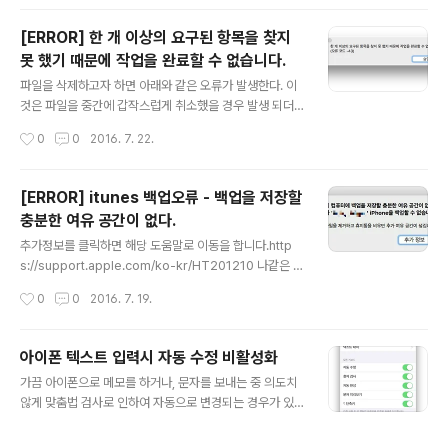
[ERROR] 한 개 이상의 요구된 항목을 찾지
못 했기 때문에 작업을 완료할 수 없습니다.
글 내용
파일을 삭제하고자 하면 아래와 같은 오류가 발생한다. 이
것은 파일을 중간에 갑작스럽게 취소했을 경우 발생 되더
라나는 압축을 하는 중에 취소를 누른후 파일을 삭제해보
작성시간
0
0
2016. 7. 22.
려니 발생했다. 해결방법은 여러가지 해결방법이 있다고
하는데...정확히 나와있는게 없는 것 같아서......... 난 그냥
재부팅한다.
[ERROR] itunes 백업오류 - 백업을 저장할
충분한 여유 공간이 없다.
글 내용
추가정보를 클릭하면 해당 도움말로 이동을 합니다.http
s://support.apple.com/ko-kr/HT201210 나같은 경
우, 보안 소프트웨어 때문에 계속 에러가 났다.보안 뿐만 아
작성시간
0
0
2016. 7. 19.
니라 메모리 정리하는 소프트웨어도 전부 종료 후에 시도
해 보시길...
아이폰 텍스트 입력시 자동 수정 비활성화
글 내용
가끔 아이폰으로 메모를 하거나, 문자를 보내는 중 의도치
않게 맞춤법 검사로 인하여 자동으로 변경되는 경우가 있
다.심할 경우는 전혀 쌩뚱 맞은 단어가 적히기도 한다. 기능
을 끄기 위해서는 설정->일반->키보드에 들어가서 자동