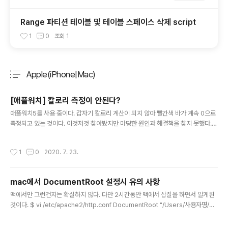
Range 파티션 테이블 및 테이블 스페이스 삭제 script
1
0
조회
1
Apple(iPhone|Mac)
분류 전체보기
주요 글 목록
[애플워치] 칼로리 측정이 안된다?
글 내용
애플워치5를 사용 중이다. 갑자기 칼로리 계산이 되지 않아 빨간색 바가 계속 0으로
측정되고 있는 것이다. 이것저것 찾아봤지만 마땅한 원인과 해결책을 찾지 못했다.
본 글도 마찬가지로 어떤 이유에서 문제가 생겼는지 정확하게 알 수가 없다. 다만 아
래 링크를 확인하여, 위치정보 등 다양한 설정 값이 정확하게 설정되어 있는지 확인
작성시간
1
0
2020. 7. 23.
해보자. https://support.apple.com/ko-kr/HT204517 Apple Watch에서
활동 앱 사용하기 Apple Watch에서 활동 앱을 사용하면 매일 얼마나 움직이고, 운
동하고, 일어서 있는지 추적할 수 있습니다. support.apple.com https://suppo
mac에서 DocumentRoot 설정시 유의 사항
rt.apple.com/ko-kr/HT204516 운동 및 활동의 정확성 향상을 위해 Ap..
글 내용
맥에서만 그런건지는 확실하지 않다. 다만 2시간동안 맥에서 삽질을 하면서 알게된
것이다. $ vi /etc/apache2/http.conf DocumentRoot "/Users/사용자명/w
ww" DocumentRoot 의 값을 설정해 줄 때, 경로를 /Users/사용자명/Docume
nts 로 설정을 해주면 퍼미션 등 500 에러가 뜬다. 원인은 알 수 없으나, 추측하건데