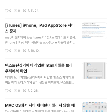
작성시간
0
0
2017. 11. 24.
[iTunes] iPhone, iPad AppStore 서비
스 중지
글 내용
mac에 설치되어 있는 itunes가 12.7로 업데이트 되면서,
iPhone | iPad 에서 사용되는 appStore 사용이 중지 되
었다.언제부터인가 app이 검색이 안되서 내컴터만 이런
작성시간
0
0
2017. 10. 10.
것인지 설치가 잘못된 것인지 답답할 따름이였다. https://
support.apple.com/en-us/HT208075
텍스트편집기에서 작업한 html파일을 브라
우저에서 확인
글 내용
맥에서 html파일을 브라우저에 확인할 때 소스 자체가 보
여질 때가 있다.아래와 같이 설정을 바꿔보자. 텍스트편집
기의 환경설정을 들어가보자.포맷의 일반텍스트로 선택 하
작성시간
0
0
2017. 2. 28.
자. 파일 편집 후 저장할 때 확장자를 html로 붙힌 후 브라
우저에서 실행하면 잘 보인다.
MAC OS에서 자바 제어판이 열리지 않을 때
글 내용
자바 제어판이 제대로 실행 되지 않을 때가 있다.Java 제