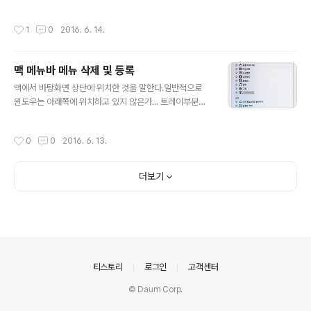
되지 않을 뿐더러, 응용 프로그램에도 해당 아이콘이 존재
하지 않았다. 해결방법은 간단하였다.사용자 계정폴더 안
작성시간
1
0
2016. 6. 14.
에 응용 프로그램을 가보면 Chrome 앱 폴더가 있다.이것
을 통채로 삭제를 해주면 된다. 사용자 > 응용 프로그램 >
Chrome 앱 삭제
맥 메뉴바 메뉴 삭제 및 등록
글 내용
맥에서 바탕화면 상단에 위치한 것을 말한다.일반적으로
윈도우는 아래쪽에 위치하고 있지 않은가... 트레이부분을
정리하고자 한다면...Command + 마우스 드래그로 떨구
면 사라진다. 잘못 지웠거나 다시 등록 하고 싶을 때는 Fin
작성시간
0
0
2016. 6. 13.
der 를 실행시켜시스템 > 라이브러리 > CoreService
> Menu Extras 에 들어가서 원하는 메뉴 아이콘을 더블
클릭 하면 메뉴바에 등록이 된다. 만약 Finder에서 시스템
더보기
폴더를 못 찾겠다면...Finder 환경설정에 들어가서 사이드
바 탭에 기기 - 하드디스크를 체크
의안내
티스토리
로그인
고객센터
© Daum Corp.