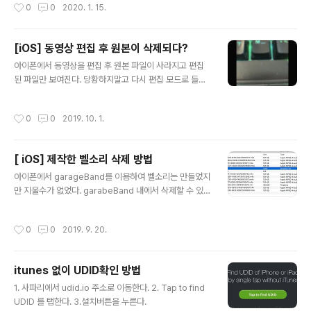
작성시간
0
0
2020. 1. 15.
소유자 문제가 아닐지 의심해 본다. 폴더 권한을 777로 줘봐도 같은 에러가 뜬다. 결
론은 /Users/사용자명/www 처럼 새로운 폴더를 만들어서 사용을 하자!!
[iOS] 동영상 편집 후 원본이 삭제되다?
글 내용
아이폰에서 동영상을 편집 후 원본 파일이 사라지고 편집
된 파일만 보여진다. 당황하지말고 다시 편집 모드로 들어
가 보자. 복귀 버튼이 보일 것이다. 쉽게 해결 가능하다.
작성시간
0
0
2019. 10. 1.
[ iOS] 제작한 벨소리 삭제 방법
글 내용
아이폰에서 garageBand를 이용하여 벨소리는 만들었지
만 지울수가 없었다. garabeBand 내에서 삭제할 수 있다
고는 하는데, 그것은 어디까지나 garabeBand에서 만들
었을 경우에만 해당 될 것으로 생각된다. 아이폰내에서는
작성시간
0
0
2019. 9. 20.
삭제할 수가 없었으나 아래와 같은 방법으로 삭제 할 수 있
었다. 1. iFunBox 다운로드(http://www.i-funbox.co
m/en_download.html) 및 설치 2. 아이폰과 연결 3. Ra
itunes 없이 UDID확인 방법
w File System > Purchases 4. Ringtones.plist 를
글 내용
열어 각 리스트를 펼쳐보면, 자신이 만든 벨소리를 확인 할
1. 사파리에서 udid.io 주소로 이동한다. 2. Tap to find
수 있다. 5. 위 해당 목록과 파일명을 삭제해주면 된다.
UDID 를 탭한다. 3.설치버튼을 누른다.