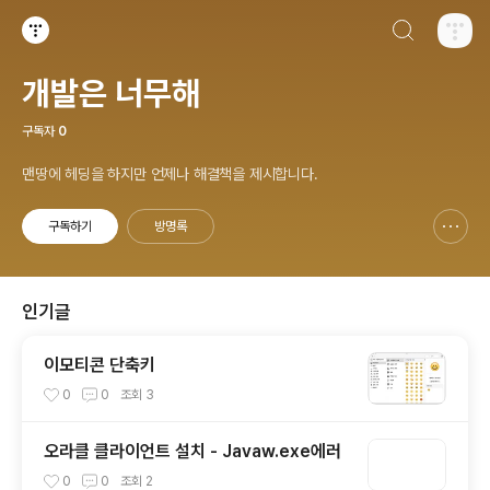
검색하기
티스토리
개발은 너무해
구독자
0
맨땅에 헤딩을 하지만 언제나 해결책을 제시합니다.
구독하기
방명록
신고하기 레이어
열기
인기글
이모티콘 단축키
0
0
조회
3
오라클 클라이언트 설치 - Javaw.exe에러
0
0
조회
2