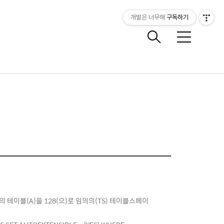
개발은 너무해
구독하기
메
뉴
9임의의 테이블(A)을 128(으)로 임의의(TS) 테이블스페이