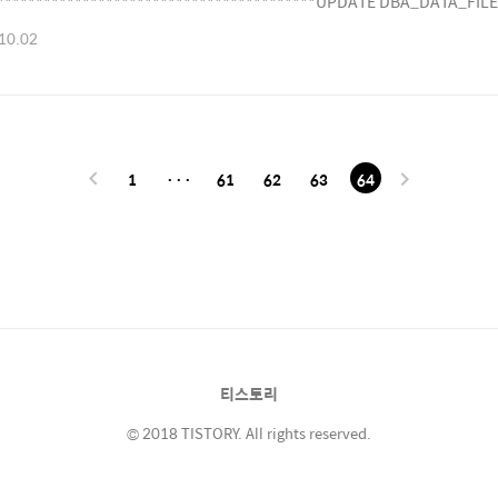
*****************************************UPDATE DBA_DATA_FILE
ESPACE_NAME='TS_ETSD' DBA_DATA_FILES 뷰테이블이라 위의 문
10.02
********************************************** *********기존 테
1
···
61
62
63
64
티스토리
© 2018 TISTORY. All rights reserved.