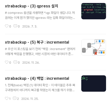
로 데이터를 복구 하였을 때 어디까지 데이터가 복구 되었는지 확인(2) replica
xtrabackup - (3) qpress 설치
tion을 연결하였을 경우, 제대로 연동이 되었는지, 그리고 100만건의 데이터가
글 내용
제대로 복구 되었는지 확인 1. 시나리오 셋팅(1) master 작업# temp_eve
# compress 옵션을 사용하면 *.qp 파일이 생깁니다. 처
nt 테이블에 인서트 하는 프로시져mysql> call..
음에는 이게 뭔가 했지만 qpress 라는 압축 파일이라는
것을 알게 되었습니다. - compress 옵션은 적용되면서
0
0
2026. 7. 3.
decompress 옵션을 적용하려면 qpress를 설치 해야
만 된다는게 살짝 이해가 되지는 않습니다. (1) qpress 설
치- decompress 옵션은 qpress 툴을 사용해야 합니
xtrabackup - (5) 복구 : incremental
다.- qpress 툴은 percona-release 패키지 구성 툴을
글 내용
사용하여 설치할 수 있습니다. # 다운로드 : https://repo.
# 우선 이 포스팅을 보기 전에 "백업 : increment" 편에서
percona.com/yum/percona-release-latest.noar
어떻게 백업을 진행했고, 어떤 시점에 어떤 데이터가 존재
ch.rpm$ rpm -ivh percona-release-latest.noarc
했는지를 확인하고 보시는 것을 추천드립니다.1. base 백
h.rpm$ percona-release ..
0
0
2024. 11. 26.
업본(전체백업)까지만 복구 (1) 백업 파일 가져오기 - cras
h 가 발생된 DB로 백업 파일을 복사합니다.[root@mac1
8-02 data]# scp -r backup/ mysql@192.168.56.
xtrabackup - (4) 백업 : incremental
3:/data/.mysql@192.168.56.3's password: base.
글 내용
xbstream 100% 40MB 45.5MB/s 00:00 inc1.xbst
1. 전체(base) 백업 (1) 데이터 확인 - 이 테이블은 추후 복
ream 100% 303KB 23.3MB/s 00:00..
구과정에서 어디까지 복구를 하였는지 체크를 하기 위함입
니다. (2) 전체 백업 - xbstream 은 percona에서 파일
1
2
2024. 11. 25.
들을 묶어주는 기능을 제공 합니다. tar 와 같은 느낌입니
다.xtrabackup --defaults-file=/etc/my_5529.cnf
--compress --user=root --backup --target-dir