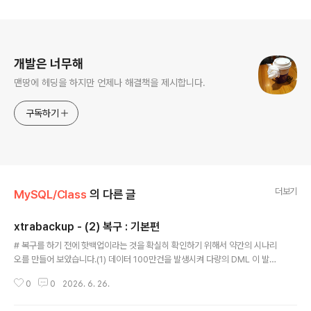
로그 정보
개발은 너무해
맨땅에 헤딩을 하지만 언제나 해결책을 제시합니다.
구독하기
더보기
MySQL/Class
의 다른 글
xtrabackup - (2) 복구 : 기본편
글 내용
# 복구를 하기 전에 핫백업이라는 것을 확실히 확인하기 위해서 약간의 시나리
오를 만들어 보았습니다.(1) 데이터 100만건을 발생시켜 다량의 DML 이 발생
되는 중에 백업을 완료하였습니다. - 100만건이 들어가기전에 백업은 완료되
0
0
2026. 6. 26.
었습니다.(2) slave DB를 replication을 중지시켜서 100만건의 데이터를 다
받지 못했다는 상황을 만들었습니다. # 복구 후 확인 해야 할 사항(1) 백업본으