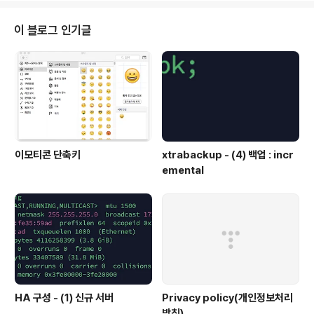
=/data/backup --socket=/tmp/mysql_5529.soc
k --stream=xbstream > /data/backup/base.xbst
이 블로그 인기글
ream[root@mac18-02 data]# /mysql/xtrabacku
p/bin/xtrabackup --defaults-file=/etc/m..
이모티콘 단축키
xtrabackup - (4) 백업 : incr
emental
HA 구성 - (1) 신규 서버
Privacy policy(개인정보처리
방침)