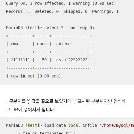
Query OK, 1 row affected, 1 warning (0.00 sec)       

Records: 1  Deleted: 0  Skipped: 0  Warnings: 1

MariaDB [
test
]> select * from temp_3;

+----------+------+----------------+

| emp      | dbno | tableno        |

+----------+------+----------------+

| 11111111 |   50 | testa;22222222 |

+----------+------+----------------+

1 row 
in
set
 (0.00 sec)
- 구분자를 ';' 값을 끝으로 보았기에 ";"표시된 부분까지만 인식하
고 DB에 넣어지게 됩니다.
MariaDB [
test
]> load data 
local
 infile 
'/home/mysql/t
    -> fields terminated by 
','