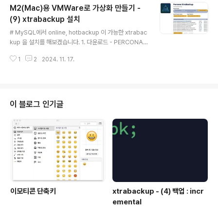
M2(Mac)용 VMWare로 가상화 만들기 -
f 파일에 아래 파라미터를 추가하면 해결이 됩니다. $ vi /
etc/my.cnflog-slave-updates
(9) xtrabackup 설치
글 내용
# MySQL에서 online, hotbackup 이 가능한 xtrabac
kup 을 설치를 해보겠습니다. 1. 다운로드 - PERCONA-
XTRABACKUP-8.0.35-31 버전에만 aarch64 버전이
1
2
2024. 11. 17.
존재하는 것으로 보입니다. - 다른 버전에서는 aarch64
를 찾을 수가 없었습니다. https://www.percona.com/
downloads 2. 설치 rpm -ivh percona-xtrabackup
-80-8.0.35-31.1.el9.aarch64.rpm - libev.so.4, z
std 에 대한 오류가 발생했을 경우 관련 패키지를 설치를
이 블로그 인기글
해주면 됩니다.[root@centOS09-03 다운로드]# rpm
-ivh percona-xtrabackup-80-8.0.35-31.1.el9.aar
ch6..
이모티콘 단축키
xtrabackup - (4) 백업 : incr
emental