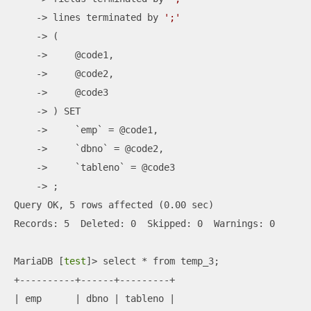
    -> lines terminated by 
';'
    -> (

    ->     @code1,

    ->     @code2,

    ->     @code3

    -> ) SET

    ->     `emp` = @code1,

    ->     `dbno` = @code2,

    ->     `tableno` = @code3

    -> ;

Query OK, 5 rows affected (0.00 sec)                 

Records: 5  Deleted: 0  Skipped: 0  Warnings: 0

MariaDB [
test
]> select * from temp_3;

+----------+------+---------+

| emp      | dbno | tableno |
