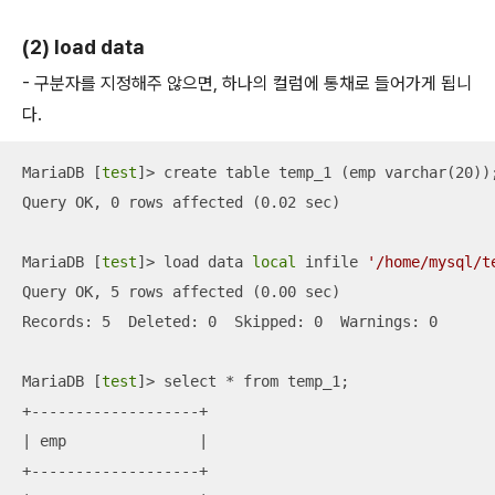
(2) load data
- 구분자를 지정해주 않으면, 하나의 컬럼에 통채로 들어가게 됩니
다.
MariaDB [
test
]> create table temp_1 (emp varchar(20));
Query OK, 0 rows affected (0.02 sec)

MariaDB [
test
]> load data 
local
 infile 
'/home/mysql/t
Query OK, 5 rows affected (0.00 sec)                 

Records: 5  Deleted: 0  Skipped: 0  Warnings: 0

MariaDB [
test
]> select * from temp_1;

+-------------------+

| emp               |

+-------------------+
