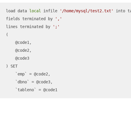
load data 
local
 infile 
'/home/mysql/test2.txt'
 into t
fields terminated by 
','
lines terminated by 
';'
(

    @code1,

    @code2,

    @code3

) SET

    `emp` = @code2,

    `dbno` = @code3,

    `tableno` = @code1