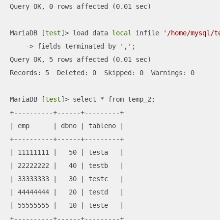
Query OK, 0 rows affected (0.01 sec)

MariaDB [
test
]> load data 
local
 infile 
'/home/mysql/t
    -> fields terminated by 
','
;

Query OK, 5 rows affected (0.01 sec)                 

Records: 5  Deleted: 0  Skipped: 0  Warnings: 0

MariaDB [
test
]> select * from temp_2;

+----------+------+---------+

| emp      | dbno | tableno |

+----------+------+---------+

| 11111111 |   50 | testa   |

| 22222222 |   40 | testb   |

| 33333333 |   30 | testc   |

| 44444444 |   20 | testd   |

| 55555555 |   10 | teste   |

+----------+------+---------+
