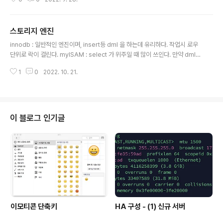
그런지 알수가 없었다. start transaction을 하였을 경우 rollback이나 com
mit이 오기전 까지는 transaction이 계속 활성화 상태로 되어있다고 생각하였
다. 그러나 여기서 이상한점은 다른 세션에서 insert를 하였을 경우 transacti
스토리지 엔진
on 을 건 세션은 select문을 초기 실행 했느냐안했느냐에 따라서 반영이되고
글 내용
안되고를 오락가락 하는것같은데 관련 정리가 필요해 보인다고 생각하였다. 이
innodb : 일반적인 엔진이며, insert등 dml 을 하는데 유리하다. 작업시 로우
런 의문을 품던중 아래 링크 설명을 보았다. 해당 글을 자..
단위로 락이 걸린다. myISAM : select 가 위주일 때 많이 쓰인다. 만약 dml작
업을 한다면 테이블 락이 걸린다. memory : ????
1
0
2022. 10. 21.
이 블로그 인기글
이모티콘 단축키
HA 구성 - (1) 신규 서버