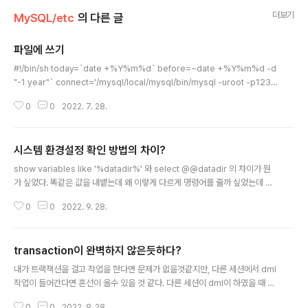
더보기
MySQL/etc
의 다른 글
파일에 쓰기
글 내용
#!/bin/sh today=`date +%Y%m%d` before=~date +%Y%m%d -d
"-1 year"` connect='/mysql/local/mysql/bin/mysql -uroot -p1234
56 DBNAME -S /tmp/mysql.sock -N ' $connect -e "select * from
0
0
2022. 7. 28.
dept where reg_date > ${before} " > /data/dept_${today}.txt
시스템 환경설정 확인 방법의 차이?
글 내용
show variables like '%datadir%' 와 select @@datadir 의 차이가 뭔
가 싶었다. 똑같은 값을 내뱉는데 왜 이렇게 다르게 명령어를 줄까 싶었는데 눈
으로 봤을때 차이점은 select @@datadir 로 하였을때는 해당 변수값만 보여
0
0
2022. 9. 28.
주고 variable은 보여지지 않는다는 것이다. 즉 mysql> show variables li
ke 'datadir'; +---------------+-----------------------+ | Variabl
e_name | Value | +---------------+-----------------------+ | dat
transaction이 완벽하지 않은듯하다?
adir | /usr/local/var/mysql/ | +---------------+------------------
글 내용
-..
내가 트랙잭션을 걸고 작업을 한다면 문제가 없을것같지만, 다른 세션에서 dml
작업이 들어간다면 혼선이 올수 있을 것 같다. 다른 세션이 dml이 하였을 때 트
랜잭션을 건 내 세션에서는 반영이 되는 경우가 있고 안되는 경우가 있는데 왜
0
0
2022. 9. 28.