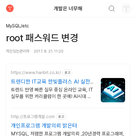
검색하기
개발은 너무해
티스토리
MySQL/etc
root 패스워드 변경
자신있는관리자
2017. 8. 21. 11:20
https://www.hanbit.co.kr/
광고
트렌디한 IT교육 한빛플러스 AI 실전
학습의 정석
트렌드 반영 빠른 실무 중심 온라인 교육, IT
실무를 위한 커리큘럼이 한 곳에! AI시대 개
발자의 실전 지식 플랫폼
http://프로그램개발.com
광고
개인프로그램 개발의뢰 밝은터
MYSQL, 저렴한 프로그램 개발의뢰 ,20년경력 프로그래머,