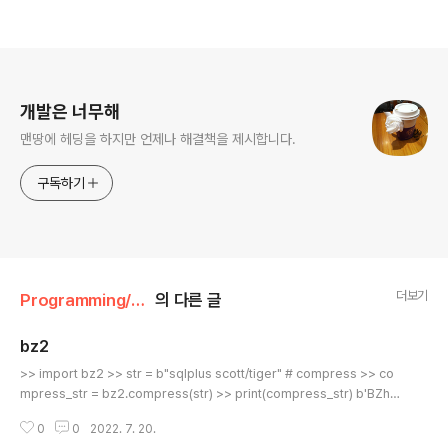
로그 정보
개발은 너무해
맨땅에 헤딩을 하지만 언제나 해결책을 제시합니다.
구독하기
더보기
Programming/python
의 다른 글
bz2
글 내용
>> import bz2 >> str = b"sqlplus scott/tiger" # compress >> co
mpress_str = bz2.compress(str) >> print(compress_str) b'BZh91
AY&SYY\xf9\xdb\xc5\x00\x00\x07\x11\x80@\x00\x8a\xa4\xfe\x
0
0
2022. 7. 20.
00 \x001\x00\x00\x08@d\xf0\xa1X\xedh\x9b\x14\x18~N\xfe.\xe