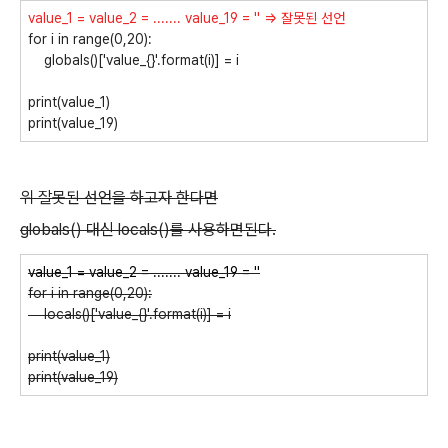
value_1 = value_2 = ....... value_19 = '' => 잘못된 선언
for i in range(0,20):
globals()['value_{}'.format(i)] = i
print(value_1)
print(value_19)
위 잘못된 선언을 하고자 한다면
globals() 대신 locals()를 사용하면된다.
value_1 = value_2 = ....... value_19 = ''
for i in range(0,20):
locals()['value_{}'.format(i)] = i
print(value_1)
print(value_19)