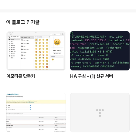
4\x8ap\xa1 \xb3\xf3\xb7\x8a' # decompress >> decompress_st
r = bz2.decompress(compress_str) >> print(d) b"sqlplus scott/ti
ger" >> print(d.decode()) sqlplus scott..
이 블로그 인기글
이모티콘 단축키
HA 구성 - (1) 신규 서버