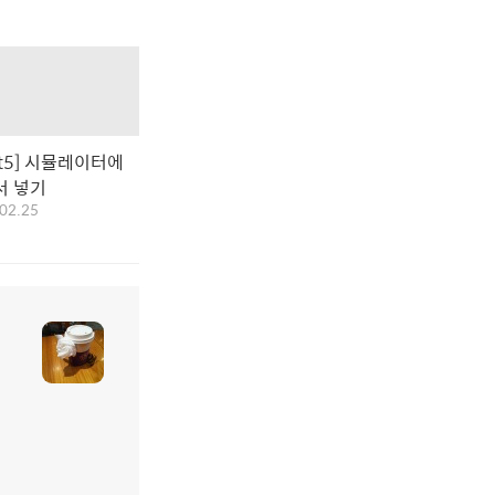
ift5] 시뮬레이터에
서 넣기
02.25