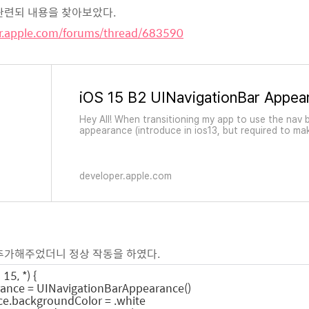
관련되 내용을 찾아보았다.
er.apple.com/forums/thread/683590
Hey All! When transitioning my app to use the nav 
appearance (introduce in ios13, but required to ma
navigation bar colors / backgrounds in io15) i believ
everything all changed over and working ! in iOS 15
when changing navbar bac
developer.apple.com
추가해주었더니 정상 작동을 하였다.
 15, *) {
nce = UINavigationBarAppearance()
.backgroundColor = .white