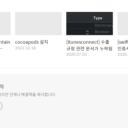
ntain
cocoapods 설치
[itunesconnect] 수출
[sw
2023.10.18
규정 관련 문서가 누락됨
인증
2020.07.03
2020.
해
하지만 언제나 해결책을 제시합니다.