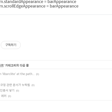
m.standardAppearance = barAppearance
m.scrollEdgeAppearance = barAppearance
구독하기
ift
' 카테고리의 다른 글
'libarclite' at the path...
(0)
 수출 규정 관련 문서가 누락됨
(0)
에 인증서 넣기
(0)
시 에러
(0)