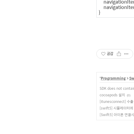
navigationIte
navigationIte
}
공감
'
Programming
>
Sw
SDK does not contain 
cocoapods 설치
(0)
[itunesconnect]
[swift5] 시뮬레이터
[Swift5] 아이폰 연결