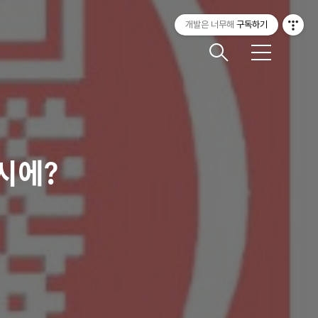
개발은 너무해
구독하기
메
뉴
동시에?