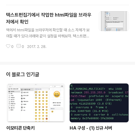
support.apple.com/en-us/HT208075
텍스트편집기에서 작업한 html파일을 브라우
저에서 확인
글 내용
맥에서 html파일을 브라우저에 확인할 때 소스 자체가 보
여질 때가 있다.아래와 같이 설정을 바꿔보자. 텍스트편집
기의 환경설정을 들어가보자.포맷의 일반텍스트로 선택 하
0
0
2017. 2. 28.
자. 파일 편집 후 저장할 때 확장자를 html로 붙힌 후 브라
우저에서 실행하면 잘 보인다.
이 블로그 인기글
이모티콘 단축키
HA 구성 - (1) 신규 서버