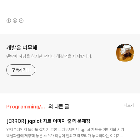
(새창열림)
로그 정보
개발은 너무해
맨땅에 헤딩을 하지만 언제나 해결책을 제시합니다.
구독하기
더보기
Programming/JavaScript
의 다른 글
[ERROR] jqplot 차트 이미지 출력 문제점
글 내용
언제부터인지 몰라도 갑자기 크롬 브라우저에서 jqplot 차트를 이미지화 시켜
엑셀파일에 저장해 놓은 소스가 작동이 안되고 메모리가 부족하다는 이미지만