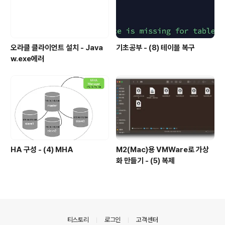
오라클 클라이언트 설치 - Java
기초공부 - (8) 테이블 복구
w.exe에러
HA 구성 - (4) MHA
M2(Mac)용 VMWare로 가상
화 만들기 - (5) 복제
의안내
티스토리
로그인
고객센터