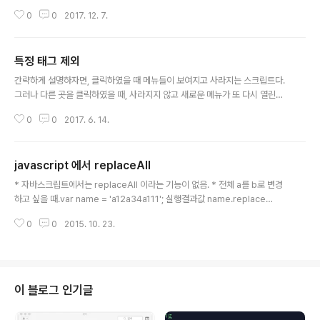
계속 내뿜고 있었다. 처음에는 몰랐다. 그래서 원인을 찾는데도 한참 걸렸다.파
0
0
2017. 12. 7.
폭, IE에서는 무난하게 잘되고 있었고 유독 크롬만 이런 것이다. 브라우저 문제
라고 판단하였지만, 쉽게 해결 되지는 않았다. 쿼리가 문제가 있나 싶어서 온갖
튜닝을 해봤지만, 결과는 똑같았고결국에 jqplot이 문제라는 것을 알았다. 이
특정 태그 제외
중에서 출력된 jqplot 차트를 이미지화 시키는 부분이 문제라는 것도 나중에 알
글 내용
게되었다. 이제 이것을 해결 하기 위해 많은 것을 파헤치기 시작했다. 결론은 아
간략하게 설명하자면, 클릭하였을 때 메뉴들이 보여지고 사라지는 스크립트다.
래 파일을 추가해주고, head 에 jqplot과 관련 된 곳에 추가적으로 지정해 두
그러나 다른 곳을 클릭하였을 때, 사라지지 않고 새로운 메뉴가 또 다시 열린다.
었..
$("#one").click(function() { $("#service1").toggle(); $("#service
0
0
2017. 6. 14.
2").hide(); //클릭할 수 있는 곳이 많아지면 이부분이 늘어겠다.}); $("#two").
click(function() { $("#service2").toggle(); $("#service1").hide();});
$("#one").click(function() { $("#service1").toggle(); $(".menu").not
javascript 에서 replaceAll
("#service1").hide(); //menu class의 service1 id를 제외하고 ..
글 내용
* 자바스크립트에서는 replaceAll 이라는 기능이 없음. * 전체 a를 b로 변경
하고 싶을 때.var name = 'a12a34a111'; 실행결과값 name.replace
('a','b'); b12a34a111 name.replaceAll('a','b'); 에러 name.replace(/a/
0
0
2015. 10. 23.
gi,'b'); b12b34b111 * 결론정규 표현식을 써서 replaceAll과 같은 효과를
갖게 한다. g : 검색범위는 전체.i : 대소문자를 구분하지 않음. 만약 특수문자를
검색하여 변환해야 할 때는 변환문자 앞에 "\" 를 붙여 준다.\를 붙여줌으로써,
정규표현식의 문자가 아닌 검색대상의 문자가 된다.ex) name.replace(/\+/
gi,'b')
이 블로그 인기글