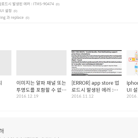
e 업로드시 발생된 에러 : ITMS-90474
(0)
 UI 설정
(0)
ing 과 replace
(0)
리
이미지는 알파 채널 또는
[ERROR] app store 업
iph
투명도를 포함할 수 없습
로드시 발생된 에러 :
UI 
2016.12.19
2016.11.12
2016.
니다
ITMS-90474
해