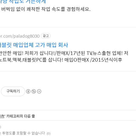
고사양 작업도 거뜬하게
D, 버벅임 없이 쾌적한 작업 속도를 경험하세요.
ver.com/paladog8030
광고
태블릿 매입업체 고가 매입 회사
안한 매입! 저희가 삽니다!/판매X/17년된 TV,뉴스출현 업체! 저
노트북,맥북,태블릿PC를 삽니다! 매입O판매X /2015년식이후
구독하기
ift
' 카테고리의 다른 글
)
는 투명도를 포함할 수 없습니다
(0)