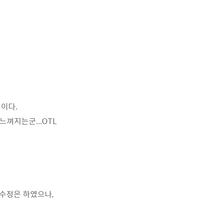
것이다.
껴지는군...OTL
2 로 수정은 하였으나,