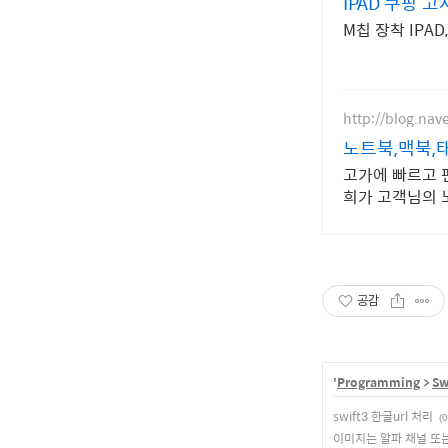
IPAD 쿠팡 
M칩 장착 IPA
http://blog.na
노트북,맥북,
고가에 빠르고 편
희가 고객님의 
공감
'
Programming
>
Sw
swift3 한글url 처리
(0
이미지는 알파 채널 또