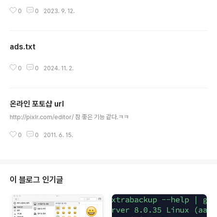
0
0
2023. 9. 12.
ads.txt
글 내용
0
0
2024. 11. 2.
온라인 포토샵 url
글 내용
http://pixlr.com/editor/ 참 좋은 기능 같다.ㅋㅋ
0
0
2011. 6. 15.
이 블로그 인기글