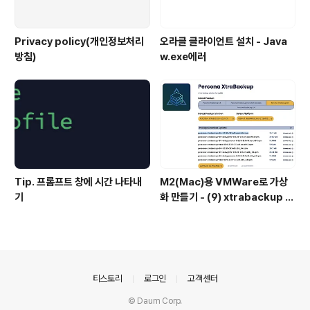
Privacy policy(개인정보처리
오라클 클라이언트 설치 - Java
방침)
w.exe에러
Tip. 프롬프트 창에 시간 나타내
M2(Mac)용 VMWare로 가상
기
화 만들기 - (9) xtrabackup 설
치
의안내
티스토리
로그인
고객센터
© Daum Corp.