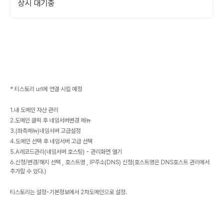
상시 대기중
* 티스토리 url에 연결 시킬 예정
1.내 도메인 자산 관리
2.도메인 클릭 후 네임서버변경 메뉴
3.(좌측메뉴)네임서버 고급설정
4.도메인 선택 후 네임서버 고급 선택
5.A레코드관리(네임서버 호스팅) - 관리화면 열기
6.신청/변경/해지 선택 , 호스트명 , IP주소(DNS) 신청(호스트명은 DNS호스트 관리에서
추가할 수 있다.)
티스토리는 설정-기본정보에서 2차도메인으로 설정.