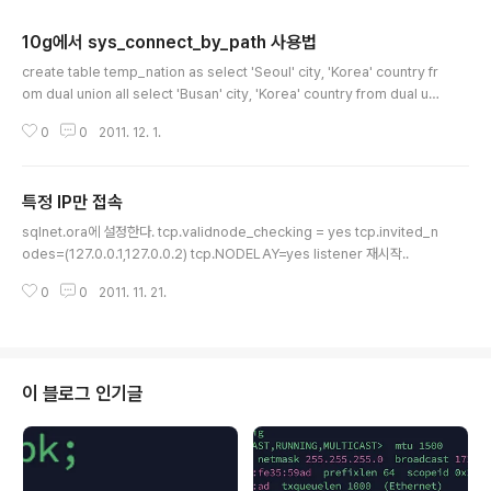
10g에서 sys_connect_by_path 사용법
글 내용
create table temp_nation as select 'Seoul' city, 'Korea' country fr
om dual union all select 'Busan' city, 'Korea' country from dual uni
on all select 'Inchon' city, 'Korea' country from dual union all selec
0
0
2011. 12. 1.
t 'LA' city, 'America' country from dual union all select 'Newyork'
city, 'America' country from dual union all select 'Mexicocity' city,
'Mexico' country from dual ; select country, substr(max..
특정 IP만 접속
글 내용
sqlnet.ora에 설정한다. tcp.validnode_checking = yes tcp.invited_n
odes=(127.0.0.1,127.0.0.2) tcp.NODELAY=yes listener 재시작..
0
0
2011. 11. 21.
이 블로그 인기글