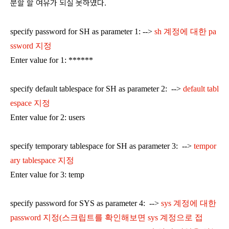
분할 할 여유가 되질 못하였다.
specify password for SH as parameter 1: -->
sh 계정에 대한 pa
ssword 지정
Enter value for 1: ******
specify default tablespace for SH as parameter 2: -->
default tabl
espace 지정
Enter value for 2: users
specify temporary tablespace for SH as parameter 3: -->
tempor
ary tablespace 지정
Enter value for 3: temp
specify password for SYS as parameter 4: -->
sys 계정에 대한
password 지정(스크립트를 확인해보면 sys 계정으로 접