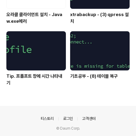
오라클 클라이언트 설치 - Java
xtrabackup - (3) qpress 설
w.exe에러
치
Tip. 프롬프트 창에 시간 나타내
기초공부 - (8) 테이블 복구
기
의안내
티스토리
로그인
고객센터
© Daum Corp.